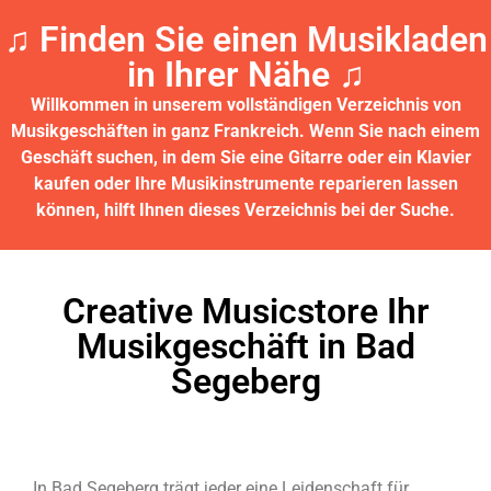
♫ Finden Sie einen Musikladen
in Ihrer Nähe ♫​
Willkommen in unserem vollständigen Verzeichnis von
Musikgeschäften in ganz Frankreich.
Wenn Sie nach einem
Geschäft suchen, in dem Sie eine Gitarre oder ein Klavier
kaufen oder Ihre Musikinstrumente reparieren lassen
können, hilft Ihnen dieses Verzeichnis bei der Suche.
Creative Musicstore Ihr
Musikgeschäft in Bad
Segeberg
In Bad Segeberg trägt jeder eine Leidenschaft für